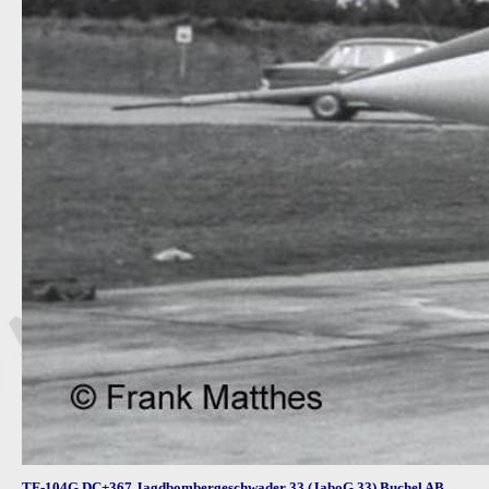
TF-104G DC+367 Jagdbombergeschwader 33 (JaboG 33) Buchel AB